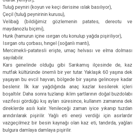
Tuluğ peyniri (koyun ve keçi derisine ıslak basılıyor),
Çeçil (tuluğ peynirinin kurusu),
Velibağ (bildiğimiz gözlemenin patates, dereotu ve
maydanozlu biçimi),
Hunk (hamurun içine ısırgan otu konulup yağda pişiriliyor),
Isırgan otu çorbası, hıngel (soğanlı mantı),
Mercimekli-patatesli erişte, umaç helvası ve elma dolması
sayılabilir.
Kars genelinde olduğu gibi Sarıkamış ilçesinde de, kaz
mutfak kültüründe önemli bir yer tutar. Yaklaşık 60 yaşına dek
yaşayan bu evcil hayvan, bölgede bir yaşına gelinceye kadar
beslenir. İlk kar yağdığında anaç kazlar kesilerek içleri
boşaltılır. Daha sonra tuzlanıp iklim şartlarının doğal buzdolabı
vazifesi gördüğü kış ayları süresince, kullanım zamanına dek
direklerde asılı kalır. Yenileceği zaman iyice yıkanıp tuzdan
arındırılarak pişirilir. Yağlı eti enerji verdiği için asırlardır
vazgeçilmez bir besin kaynağı olan kaz eti, tandırda, yağları
bulgura damlaya damlaya pişirilir.