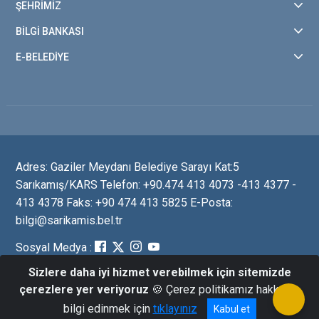
ŞEHRİMİZ
BİLGİ BANKASI
E-BELEDİYE
Adres: Gaziler Meydanı Belediye Sarayı Kat:5
Sarıkamış/KARS Telefon: +90.474 413 4073 -413 4377 -
413 4378 Faks: +90 474 413 5825 E-Posta:
bilgi@sarikamis.bel.tr
Sosyal Medya :
Sizlere daha iyi hizmet verebilmek için sitemizde
çerezlere yer veriyoruz
🍪 Çerez politikamız hakkında
© 2022 SARIKAMIŞ BELEDİYESİ
bilgi edinmek için
tıklayınız
Kabul et