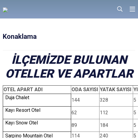
Konaklama
İLÇEMİZDE BULUNAN
OTELLER VE APARTLAR
OTEL APART ADI
ODA SAYISI
YATAK SAYISI
Y
Duja Chalet
144
328
5
Kayı Resort Otel
62
112
5
Kayı Snow Otel
89
184
5
Sarpino Mountain Otel
114
240
5