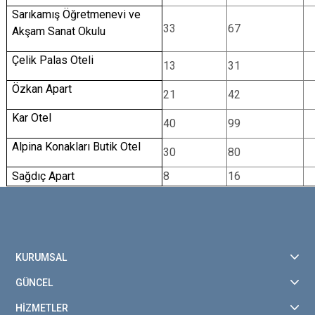
Sarıkamış Öğretmenevi ve
33
67
Akşam Sanat Okulu
Çelik Palas Oteli
13
31
Özkan Apart
21
42
Kar Otel
40
99
Alpina Konakları Butik Otel
30
80
Sağdıç Apart
8
16
KURUMSAL
GÜNCEL
HİZMETLER