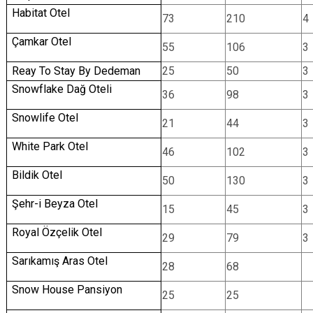
Habitat Otel
73
210
4
Çamkar Otel
55
106
3
Reay To Stay By Dedeman
25
50
3
Snowflake Dağ Oteli
36
98
3
Snowlife Otel
21
44
3
White Park Otel
46
102
3
Bildik Otel
50
130
3
Şehr-i Beyza Otel
15
45
3
Royal Özçelik Otel
29
79
3
Sarıkamış Aras Otel
28
68
Snow House Pansiyon
25
25