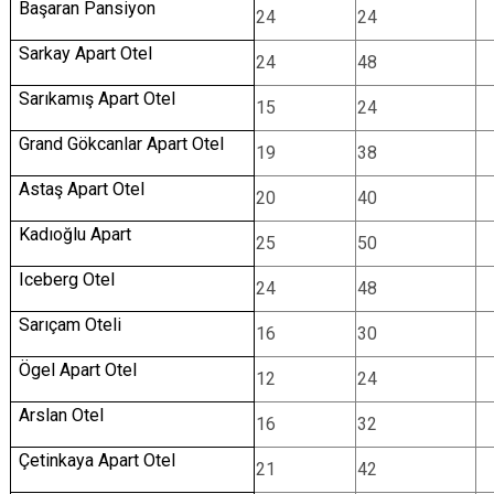
Başaran Pansiyon
24
24
Sarkay Apart Otel
24
48
Sarıkamış Apart Otel
15
24
Grand Gökcanlar Apart Otel
19
38
Astaş Apart Otel
20
40
Kadıoğlu Apart
25
50
Iceberg Otel
24
48
Sarıçam Oteli
16
30
Ögel Apart Otel
12
24
Arslan Otel
16
32
Çetinkaya Apart Otel
21
42