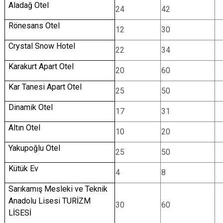
Aladağ Otel
24
42
Rönesans Otel
12
30
Crystal Snow Hotel
22
34
Karakurt Apart Otel
20
60
Kar Tanesi Apart Otel
25
50
Dinamik Otel
17
31
Altın Otel
10
20
Yakupoğlu Otel
25
50
Kütük Ev
4
8
Sarıkamış Mesleki ve Teknik
Anadolu Lisesi TURİZM
30
60
LİSESİ