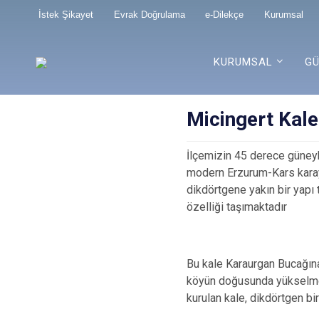
İstek Şikayet
Evrak Doğrulama
e-Dilekçe
Kurumsal
KURUMSAL
GÜ
Micingert Kale
İlçemizin 45 derece güneyba
modern Erzurum-Kars karay
dikdörtgene yakın bir yap
özelliği taşımaktadır
Bu kale Karaurgan Bucağına
köyün doğusunda yükselmek
kurulan kale, dikdörtgen bir