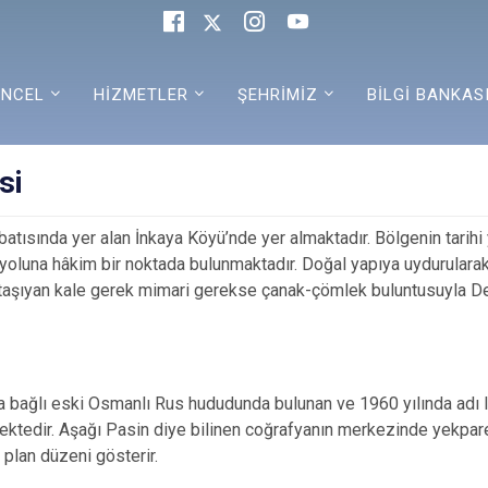
NCEL
HİZMETLER
ŞEHRİMİZ
BİLGİ BANKAS
si
tısında yer alan İnkaya Köyü’nde yer almaktadır. Bölgenin tarihi 
oluna hâkim bir noktada bulunmaktadır. Doğal yapıya uydurulara
ı taşıyan kale gerek mimari gerekse çanak-çömlek buluntusuyla D
 bağlı eski Osmanlı Rus hududunda bulunan ve 1960 yılında adı ln
tedir. Aşağı Pasin diye bilinen coğrafyanın merkezinde yekpare 
 plan düzeni gösterir.