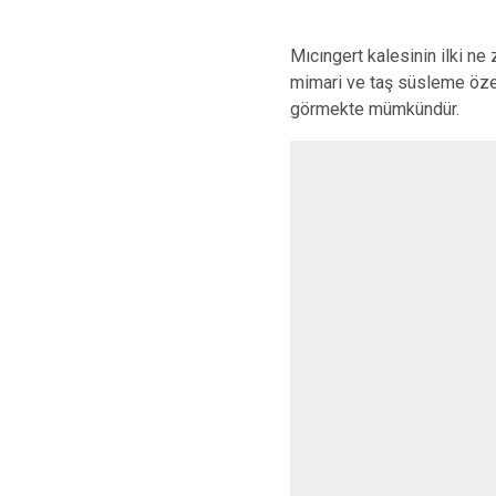
Mıcıngert kalesinin ilki ne
mimari ve taş süsleme özel
görmekte mümkündür.