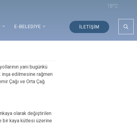
18°C
I
E-BELEDİYE
İLETİŞİM
yollarının yani bugünkü
k inşa edilmesine rağmen
emir Çağı ve Orta Çağ
kaya olarak değiştirilen
bir kaya kütlesi üzerine